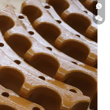
واتساب
WeChat