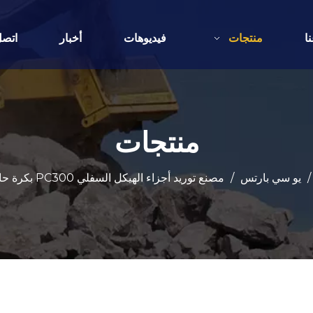
ا
منتجات
فيديوهات
أخبار
اتصل
منتجات
/
يو سي بارتس
/
مصنع توريد أجزاء الهيكل السفلي PC300 بكرة حامل العجلة المسننة