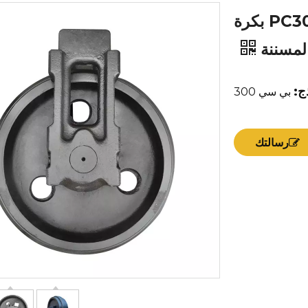
مصنع توريد أجزاء الهيكل السفلي PC300 بكرة
المسننة
ج:
بي سي 300
رسالتك