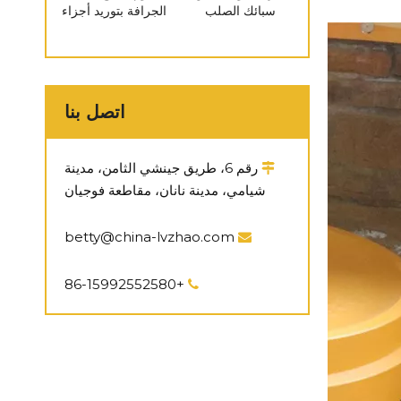
سبائك الصلب
الجرافة بتوريد أجزاء
للحفارة مع أجزاء
الهيكل السفلي
كاتربيلر المتوافقة
Pc300 لعجلة
مع D155
العجلة المسننة
اتصل بنا
رقم 6، طريق جينشي الثامن، مدينة

شيامي، مدينة نانان، مقاطعة فوجيان
betty@china-lvzhao.com

+86-15992552580
