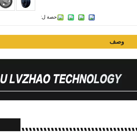
حصة ل:
وصف