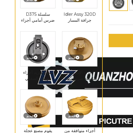
Idler Assy 320D
سلسلة D375
جرافة المسار
ضرس أمامي أجزاء
المهمل مجموعة
آلات البناء المسار
الأسطوانة حفارة
الأسطوانة المهمل
صغيرة الجبهة
المهمل البكرة
فيديو
فيديو
أجزاء آلات البناء
مصنع توريد أجزاء
سلسلة ضرس D3C
الهيكل السفلي
البلدوزر Dx55 E325
PC300 بكرة حامل
الجبهة المهمل
العجلة المسننة
فيديو
فيديو
أجزاء متوافقة من
يقوم مصنع عجلة