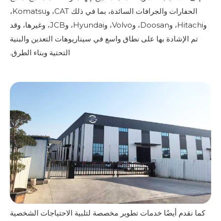
الحفارات والجرافات السائدة، بما في ذلك CAT، وKomatsu،
وHitachi، وDoosan، وVolvo، وHyundai، وJCB، وغيرها، وقد
تم الإشادة بها على نطاق واسع في سيناريوهات التعدين والبنية
التحتية وبناء الطرق.
كما نقدم أيضًا خدمات تطوير مخصصة لتلبية الاحتياجات الشخصية