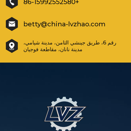
+86-15992552580
betty@china-lvzhao.com
رقم 6، طريق جينشي الثامن، مدينة شيامي،
مدينة نانان، مقاطعة فوجيان