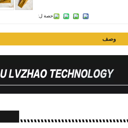
حصة ل:
وصف