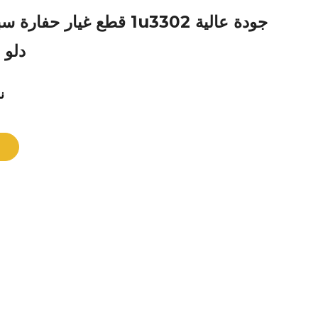
جودة عالية 1u3302 قطع غيار ح
دلو 
ن