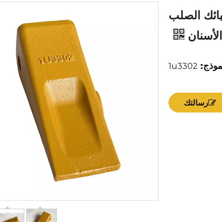
فارة سبائك الصلب
الأسنان
موذج:
1u3302
رسالتك