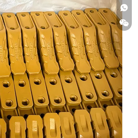
واتساب
WeChat