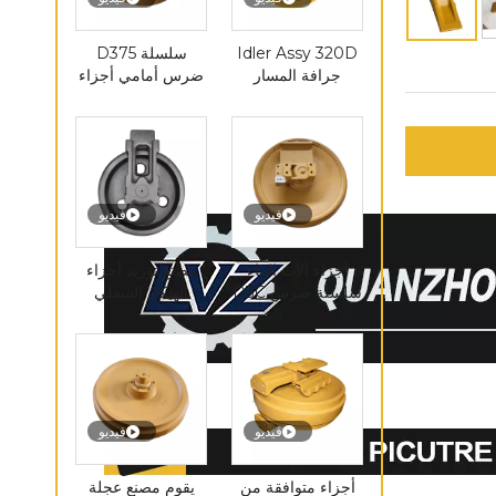
Idler Assy 320D
سلسلة D375
جرافة المسار
ضرس أمامي أجزاء
المهمل مجموعة
آلات البناء المسار
الأسطوانة حفارة
الأسطوانة المهمل
صغيرة الجبهة
المهمل البكرة
فيديو
فيديو
أجزاء آلات البناء
مصنع توريد أجزاء
سلسلة ضرس D3C
الهيكل السفلي
البلدوزر Dx55 E325
PC300 بكرة حامل
الجبهة المهمل
العجلة المسننة
فيديو
فيديو
أجزاء متوافقة من
يقوم مصنع عجلة