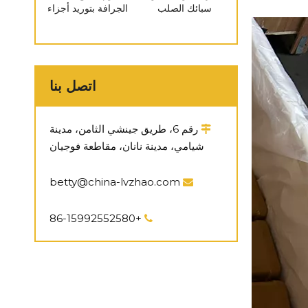
سبائك الصلب
الجرافة بتوريد أجزاء
للحفارة مع أجزاء
الهيكل السفلي
كاتربيلر المتوافقة
Pc300 لعجلة
مع D155
العجلة المسننة
اتصل بنا
رقم 6، طريق جينشي الثامن، مدينة

شيامي، مدينة نانان، مقاطعة فوجيان
betty@china-lvzhao.com

+86-15992552580
